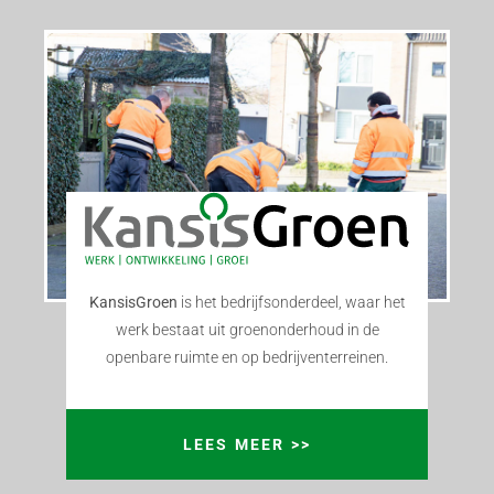
KansisGroen
is het bedrijfsonderdeel, waar het
werk bestaat uit groenonderhoud in de
openbare ruimte en op bedrijventerreinen.
LEES MEER >>