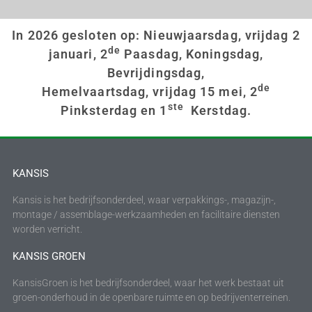
In 2026 gesloten op: Nieuwjaarsdag, vrijdag 2
de
januari, 2
Paasdag, Koningsdag,
Bevrijdingsdag,
de
Hemelvaartsdag, vrijdag 15 mei, 2
ste
Pinksterdag en 1
Kerstdag.
KANSIS
Kansis is het bedrijfsonderdeel, waar verpakkings-, magazijn-,
montage / assemblage-werkzaamheden en facilitaire diensten
worden verricht.
KANSIS GROEN
KansisGroen is het bedrijfsonderdeel, waar het werk bestaat uit
groen-onderhoud in de openbare ruimte en op bedrijventerreinen.