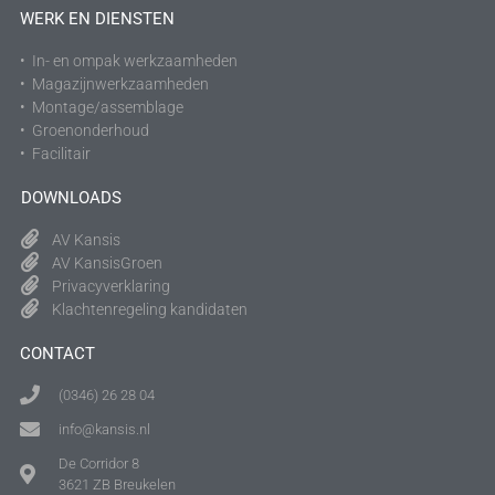
WERK EN DIENSTEN
• In- en ompak werkzaamheden
• Magazijnwerkzaamheden
• Montage/assemblage
• Groenonderhoud
• Facilitair
DOWNLOADS
AV Kansis
AV KansisGroen
Privacyverklaring
Klachtenregeling kandidaten
CONTACT
(0346) 26 28 04
info@kansis.nl
De Corridor 8
3621 ZB Breukelen