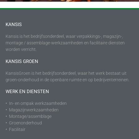
KANSIS
Kansis is het bedrijfsonderdeel, waar verpakkings-, magazijn-,
montage / assemblage-werkzaamheden en facilitaire diensten
worden verricht.
KANSIS GROEN
KansisGroen is het bedrijfsonderdeel, waar het werk bestaat uit
groen-onderhoud in de openbare ruimte en op bedrijventerreinen.
WERK EN DIENSTEN
• In- en ompak werkzaamheden
• Magazijnwerkzaamheden
• Montage/assemblage
• Groenonderhoud
• Facilitair