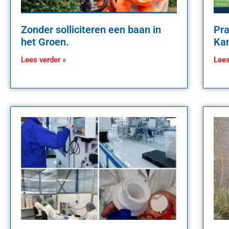
Zonder solliciteren een baan in
Pra
het Groen.
Kan
Lees verder »
Lees