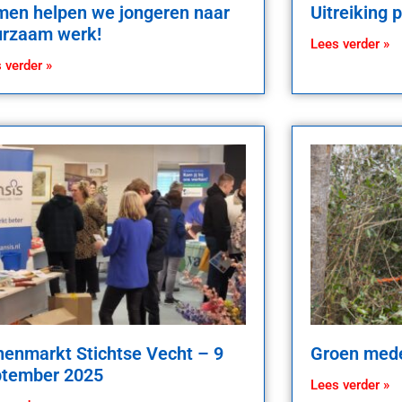
en helpen we jongeren naar
Uitreiking 
urzaam werk!
Lees verder »
 verder »
enmarkt Stichtse Vecht – 9
Groen med
ptember 2025
Lees verder »