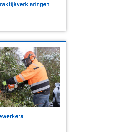
praktijkverklaringen
ewerkers