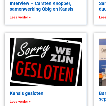
Interview – Carsten Knopper,
Sam
samenwerking Qbig en Kansis
du
Lees verder »
Lees
Kansis gesloten
Ban
se
Lees verder »