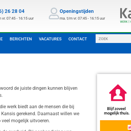
6) 26 28 04
Openingstijden
 vr. 07:45 - 16:15 uur
ma. t/m vr. 07:45 - 16:15 uur
GE
BERICHTEN
VACATURES
CONTACT
twoord de juiste dingen kunnen blijven
s.
 die werk biedt aan de mensen die bij
p Kansis gerekend. Daarnaast willen we
 veel mogelijk uitvoeren.