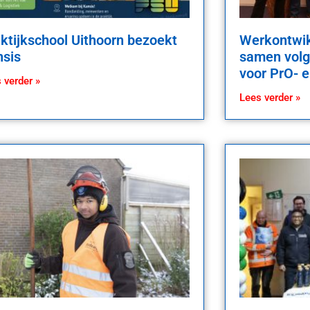
ktijkschool Uithoorn bezoekt
Werkontwik
sis
samen volg
voor PrO- 
 verder »
Lees verder »