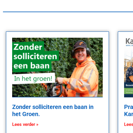
Zonder solliciteren een baan in
Pra
het Groen.
Kan
Lees verder »
Lees