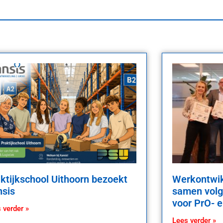
ktijkschool Uithoorn bezoekt
Werkontwik
sis
samen volg
voor PrO- 
 verder »
Lees verder »