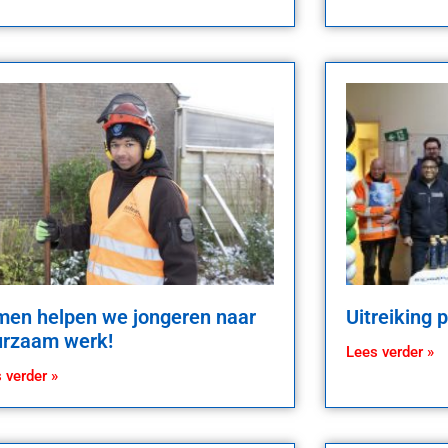
en helpen we jongeren naar
Uitreiking 
urzaam werk!
Lees verder »
 verder »