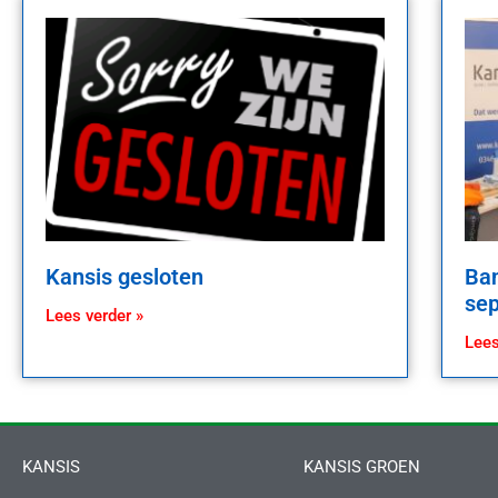
Kansis gesloten
Ban
se
Lees verder »
Lees
KANSIS
KANSIS GROEN