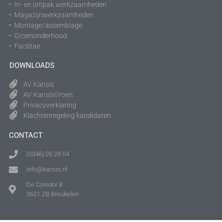
• In- en ompak werkzaamheden
• Magazijnwerkzaamheden
• Montage/assemblage
• Groenonderhoud
• Facilitair
DOWNLOADS
AV Kansis
AV KansisGroen
Privacyverklaring
Klachtenregeling kandidaten
CONTACT
(0346) 26 28 04
info@kansis.nl
De Corridor 8
3621 ZB Breukelen